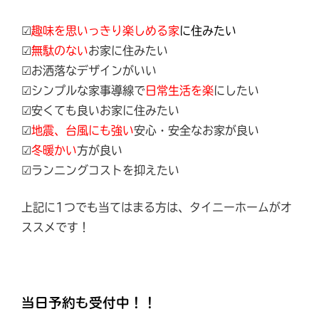
☑
趣味を思いっきり楽しめる家
に住みたい
☑
無駄のない
お家に住みたい
☑お洒落なデザインがいい
☑シンプルな家事導線で
日常生活を楽
にしたい
☑安くても良いお家に住みたい
☑
地震、台風にも強い
安心・安全なお家が良い
☑
冬暖かい
方が良い
☑ランニングコストを抑えたい
上記に1つでも当てはまる方は、タイニーホームがオ
ススメです！
当日予約も受付中！！