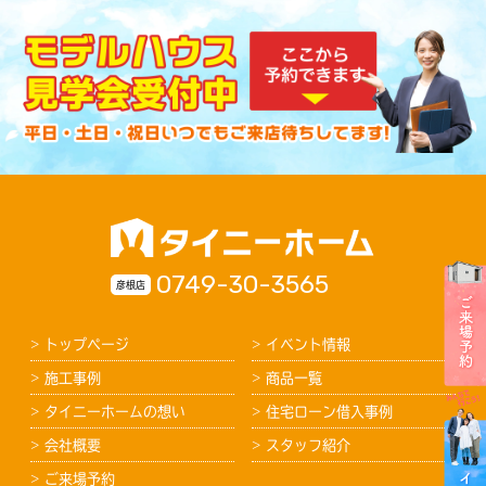
0749-30-3565
彦根店
トップページ
イベント情報
施工事例
商品一覧
タイニーホームの想い
住宅ローン借入事例
会社概要
スタッフ紹介
ご来場予約