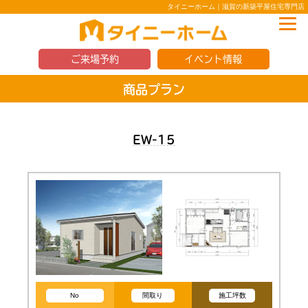
タイニーホーム｜滋賀の新築平屋住宅専門店
ご来場予約
イベント情報
商品プラン
EW-15
No
間取り
施工坪数