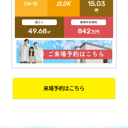
15.03
2LDK
EW-15
坪
施工㎡
建物本体価格
49.68
842
㎡
万円
来場予約はこちら